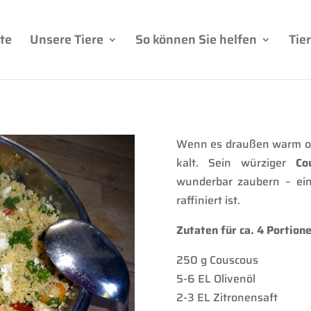
te
Unsere Tiere
So können Sie helfen
Tie
Wenn es draußen warm oder
kalt. Sein würziger
Co
wunderbar zaubern – ein 
raffiniert ist.
Zutaten für ca. 4 Portione
250 g Couscous
5-6 EL Olivenöl
2-3 EL Zitronensaft