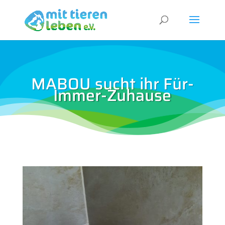
MABOU sucht ihr Für-
Immer-Zuhause