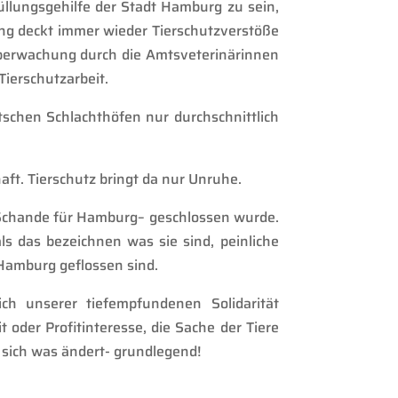
üllung
s
gehilfe der
Stadt
Hamburg zu sein,
ng deckt immer wieder Tierschutzverstöße
Überwachung durch die Amtsv
eterinärinnen
Tierschutzarbeit.
tschen Schlachthöfen nur durch
schnittlich
aft. Tierschutz bringt da nur Unruhe.
Schande für Hamburg
– geschlossen wurde.
s das bezeichnen was sie sind, peinliche
 Hamburg geflossen sind.
ch unsere
r
tiefempfundenen Solidarität
t oder Profit
interesse
,
die Sache der Tiere
 sich was ändert- grundlegend!