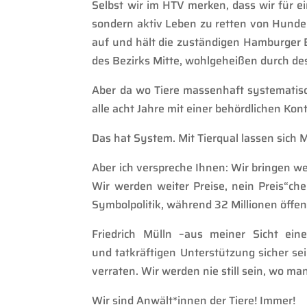
Selbst wir im HTV merken, dass wir für e
sondern aktiv
Leben zu retten von
Hunde
auf und hält die zuständigen Hamburger 
des Bezirks Mitte, wohlgeheißen durch de
Aber da wo Tiere massenhaft systematisc
alle acht
Jahre mit einer behördlichen Kont
Das hat System. Mit Tierqual lassen sich M
Aber ich verspreche Ihnen
: W
ir bringen we
Wir werden weiter Preise
, nein
Preis“
ch
Symbolpolitik, während
32
Millionen öffen
Friedrich Mülln
–
aus
meiner
Sicht ein
und
tatkräftigen
Unterstützung sicher se
verraten. Wir werden nie still sein, wo m
Wir sind
Anwält
*innen
der Tiere! Immer!