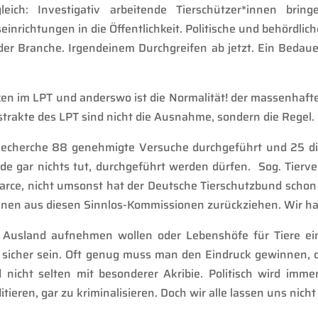
leich:
Investigativ arbeitende Tierschützer*innen brin
seinrichtungen
in die Öffentlichkeit
. Politische und behördlic
der Branche.
Irgendeinem Durchgreifen ab jetzt. Ein Bedaue
en im LPT und anderswo ist die Normalität! der massenhaft
strakte des LPT sind nicht die Ausnahme, sondern die Regel.
Recherche 88 genehmigte Versuche durchgeführt und 25 d
de gar nichts tut
,
durchgeführt werden dürfen. Sog. Tierv
ce, nicht umsonst hat der Deutsche Tierschutzbund schon v
nnen aus diesen Sinnlos-Kommissionen zurückziehen. Wir ha
Ausland aufnehmen wollen oder Lebenshöfe für Tiere einr
sicher sein. Oft genug muss man den Eindruck gewinnen, d
 nicht selten
mit besonderer Akribie
. Politisch wird imme
itieren
,
gar zu kriminalisieren.
Doch wir alle lassen uns nich