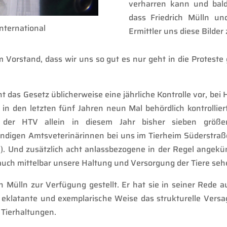
verharren kann und bald 
dass
Friedrich Mülln un
international
Ermittler uns diese Bilde
 Vorstand, dass wir uns so gut es nur geht in die Proteste
ht das Gesetz üblicherweise eine jährliche Kontrolle vor, be
T in den letzten fünf Jahren neun Mal behördlich kontrollie
s der HTV a
llein in
diesem Jahr
bisher sieben
größe
ändigen Amt
s
vet
erinärinnen
bei uns im Tierheim Süderstra
). Und zusätzlich acht
anlassbezogene in der Regel angekü
auch
mittelbar
unsere Haltung und Versorgung der Tiere se
h Mülln zur Verfügung gestellt. Er hat sie in seiner Rede a
f eklatante und exemplarische Weise das strukturelle Ver
 Tierhaltungen.