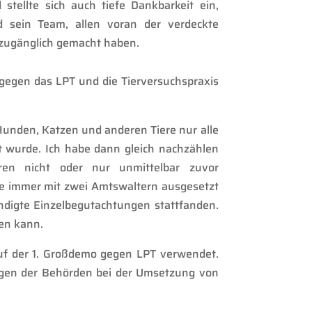
stellte sich auch tiefe Dankbarkeit ein,
d sein Team, allen voran der verdeckte
r zugänglich gemacht haben.
 gegen das LPT und die Tierversuchspraxis
i Hunden, Katzen und anderen Tiere nur alle
rt wurde. Ich habe dann gleich nachzählen
re
n
nicht oder nur unmittelbar zuvor
ße immer mit zwei Amtswaltern
ausgesetzt
ndigte Einzelbegutachtungen
stattfanden
.
hen
kann
.
uf der 1.
Großdemo
gegen LPT verwendet.
sagen der Behörden bei der Umsetzung von