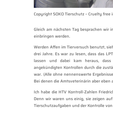
Copyright SOKO Tierschutz – Cruelty free 
Gleich am nächsten Tag besprachen wir im
einbringen werden.
Werden
Affen
im Tierversuch benutzt
,
sie
dre
i Jahre. Es war zu lesen, dass das LP
lassen und dabe
i kam heraus, das
angekündigte
n
Kontrollen durch die zust
war
. (Alle ohne nennenswer
te Ergebnisse
Bei denen die Amtsvet
erinärin
aber eben 
Ich habe die HTV Kontroll-Zahlen Friedric
Denn wir waren uns einig, sie zeigen au
Tierschutzaufgaben und der Kontrolle von