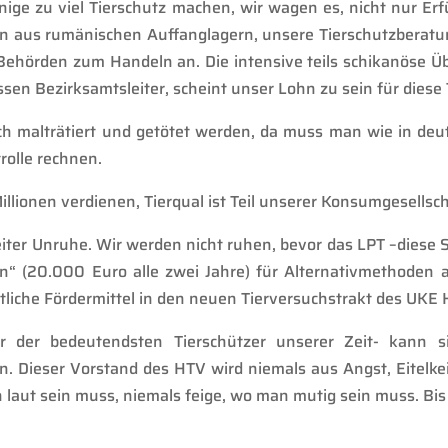
inige zu viel Tierschutz machen, wir wagen
es,
nicht nur Erf
n
aus rumänischen Auffanglagern
,
unsere Tierschutzberatu
Behörden zum Handeln an. Die intensive teils schikanöse 
ssen Bezirksamtsleiter,
scheint unser Lohn zu sein für diese 
h malträtiert und getötet werden, da muss man wie in deu
rolle rechnen.
illionen verdienen, Tierqual ist Teil unserer Konsumgesellsch
it
er Unruhe
.
Wir werden nicht ruhen, bevor da
s LPT
–
diese 
en
“ (20.000 Euro
alle zwei Jahre
)
für Alternativmethoden al
tliche Fördermittel in den neuen Tierversuchstrakt des UKE
er der
bedeutendsten
Tierschützer unserer
Zeit-
kann si
in.
Dieser
Vorstand des HTV wird niemals
aus Angst, Eitelkei
an laut sein muss, niemals feige, wo man mutig sein muss.
Bis